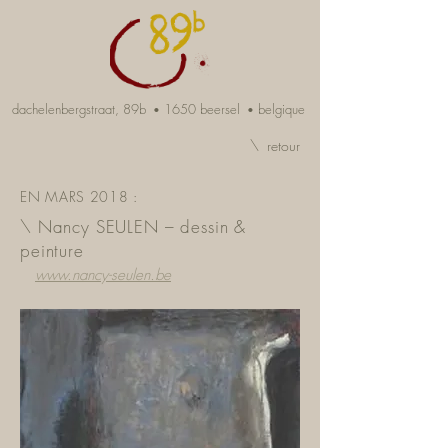
dachelenbergstraat, 89b
1650 beersel
belgique
•
•
\ retour
EN MARS 2018 :
\ Nancy SEULEN – dessin &
peinture
www.nancy-seulen.be