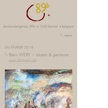
dachelenbergstraat, 89b
1650 beersel
belgique
•
•
\ retour
EN FÉVRIER 2018 :
\ Bern WERY – dessin & peinture
www.bernwery.be