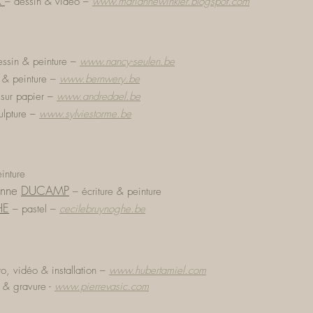
R
–
dessin & vidéo
–
www.mariannewinkler.blogspot.com
ssin & peinture
–
www.nancy-seulen.be
 & peinture
–
www.bernwery.be
sur papier
–
www.andredael.be
ulpture
–
www.sylviestorme.be
inture
nne
DUCAMP
–
écriture & peinture
HE
–
pastel –
cecilebruynoghe
.be
o, vidéo & installation
–
www.hubertamiel.com
 & gravure -
www.pierrevasic.com