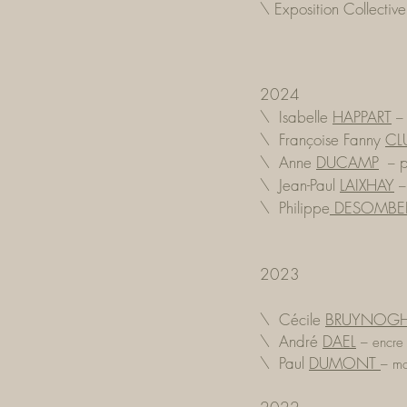
\ Exposition Collective
2024
\ Isabelle
HAPPART
\ Françoise Fanny
CL
\ Anne
DUCAMP
–
\ Jean-Paul
LAIXHAY
\ Philippe
DESOMBE
2023
\ Cécile
BRUYNOG
\ André
DAEL
–
encre
\ Paul
DUMONT
–
mo