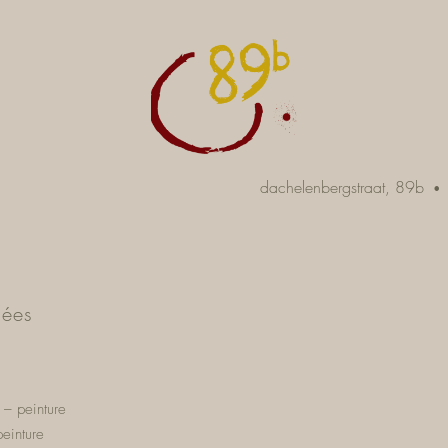
dachelenbergstraat, 89b
•
sées
–
peinture
peinture