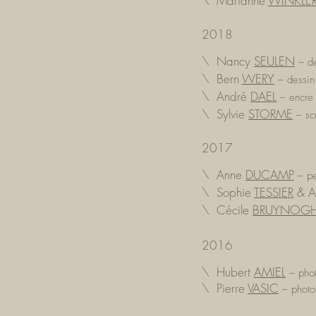
\ Marianne
WINKLE
2018
\ Nancy
SEULEN
–
de
\ Bern
WERY
–
dessin
\ André
DAEL
–
encre 
\ Sylvie
STORME
–
sc
2017
\ Anne
DUCAMP
–
pe
\ Sophie
TESSIER
& A
\ Cécile
BRUYNOG
2016
\ Hubert
AMIEL
– phot
\ Pierre
VASIC
–
photo