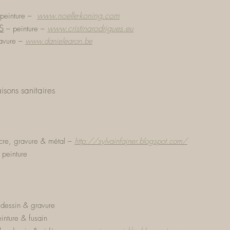
www.noelle-koning.com
peinture
–
S
www.cristinarodrigues.eu
–
peinture
–
avure
–
www.danielearon.be
sons sanitaires
cre,
gravure
&
métal
–
http://sylvainfajner.blogspot.com/
–
peinture
–
dessin & gravure
inture & fusain