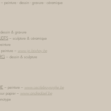
–
peinture - dessin - gravure - céramique
–
dessin
&
gravure
UDTS
–
sculpture
&
céramique
p
einture
–
peinture
–
www.jp.laixhay.be
RG
–
dessin
&
sculpture
HE
–
peinture
–
www.cecilebruynoghe.be
www.andredael.be
 sur papier
–
notype