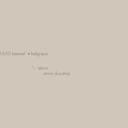
1650 beersel
belgique
•
\ retour
anne ducamp