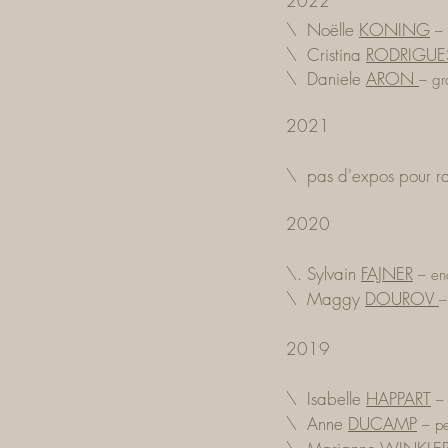
2022
\ Noëlle
KONING
–
\
Cristina
RODRIGUE
\
Daniele
ARON
–
gr
2021
\ pas d'expos pour rai
2020
\. Sylvain
FAJNER
–
en
\ Maggy
DOUROV
2019
\ Isabelle
HAPPART
\ Anne
DUCAMP
–
pe